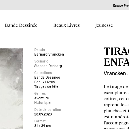
Espace Pro 
Bande Dessinée
Beaux Livres
Jeunesse
TIRA
Dessin
Bernard Vrancken
ENFA
Scénario
Stephen Desberg
Vrancken
Collections
.
Bande Dessinée
Beaux Livres
Le tirage de
Tirages de tête
exemplaires 
Genres
coffret, cet
Aventure
Historique
reprend les c
Date de parution
planches et 
28.09.2023
est numéroté
Format
l’accompagn
31 x 39 cm
pages avec d