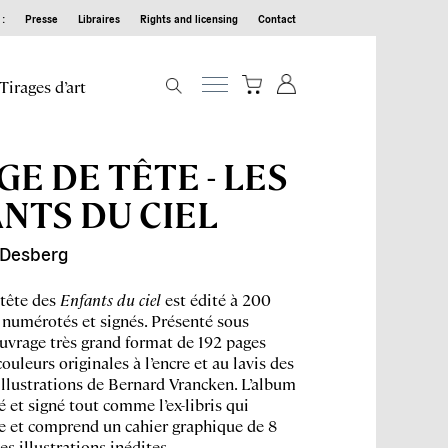
:
Presse
Libraires
Rights and licensing
Contact
Tirages d’art
GE DE TÊTE - LES
NTS DU CIEL
Desberg
 tête des
Enfants du ciel
est édité à 200
numérotés et signés. Présenté sous
 ouvrage très grand format de 192 pages
ouleurs originales à l’encre et au lavis des
illustrations de Bernard Vrancken. L’album
 et signé tout comme l’ex-libris qui
e et comprend un cahier graphique de 8
es illustrations inédites.