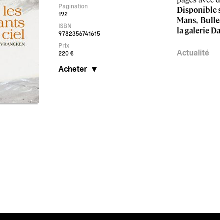
Pagination
Disponible 
192
Mans
,
Bulle
ISBN
la
galerie D
9782356741615
Prix
Actualité
220 €
Acheter