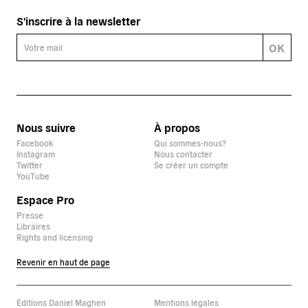
S'inscrire à la newsletter
OK
Nous suivre
À propos
Facebook
Qui sommes-nous?
Instagram
Nous contacter
Twitter
Se créer un compte
YouTube
Espace Pro
Presse
Libraires
Rights and licensing
Revenir en haut de page
Éditions Daniel Maghen
Mentions légales