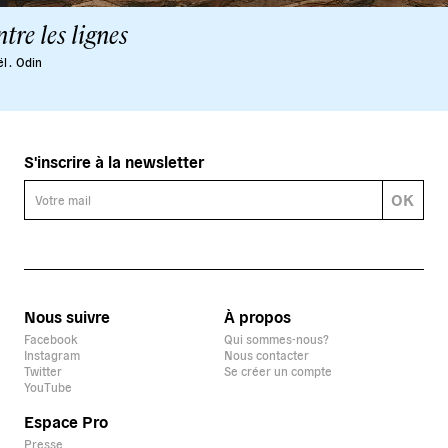
tre les lignes
l .
Odin
S'inscrire à la newsletter
OK
Nous suivre
À propos
Facebook
Qui sommes-nous?
Instagram
Nous contacter
Twitter
Se créer un compte
YouTube
Espace Pro
Presse