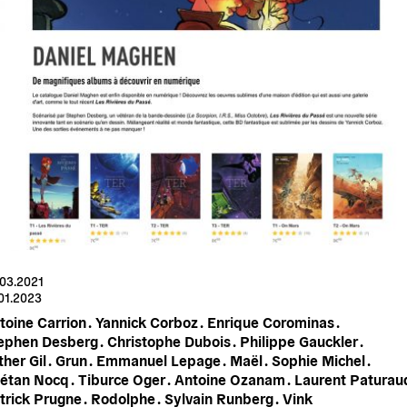
.03.2021
01.2023
toine Carrion .
Yannick Corboz .
Enrique Corominas .
ephen Desberg .
Christophe Dubois .
Philippe Gauckler .
her Gil .
Grun .
Emmanuel Lepage .
Maël .
Sophie Michel .
étan Nocq .
Tiburce Oger .
Antoine Ozanam .
Laurent Paturaud
trick Prugne .
Rodolphe .
Sylvain Runberg .
Vink