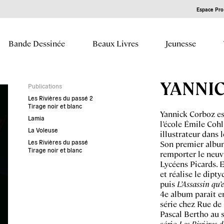
Espace Pro 
Bande Dessinée
Beaux Livres
Jeunesse
YANNI
Publications
Les Rivières du passé 2
Tirage noir et blanc
Yannick Corboz es
Lamia
l’école Émile Cohl
La Voleuse
illustrateur dans l
Les Rivières du passé
Son premier albu
Tirage noir et blanc
remporter le neu
Lycéens Picards. 
et réalise le dipt
puis
L’Assassin qu’e
4e album paraît e
série chez Rue de
Pascal Bertho au s
série
Les Rivières 