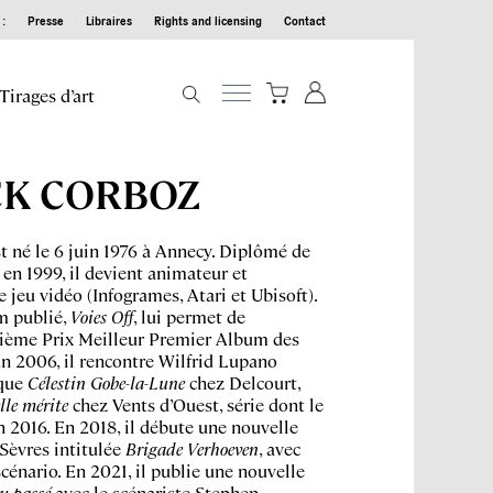
:
Presse
Libraires
Rights and licensing
Contact
Tirages d’art
CK CORBOZ
t né le 6 juin 1976 à Annecy. Diplômé de
 en 1999, il devient animateur et
e jeu vidéo (Infogrames, Atari et Ubisoft).
m publié,
Voies Off
, lui permet de
vième Prix Meilleur Premier Album des
En 2006, il rencontre Wilfrid Lupano
yque
Célestin Gobe-la-Lune
chez Delcourt,
lle mérite
chez Vents d’Ouest, série dont le
n 2016. En 2018, il débute une nouvelle
 Sèvres intitulée
Brigade Verhoeven
, avec
cénario. En 2021, il publie une nouvelle
du passé
avec le scénariste Stephen