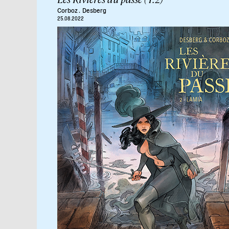
Corboz
.
Desberg
25.08.2022