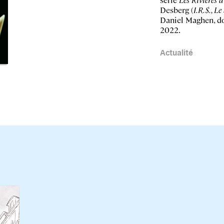
Desberg (
I.R.$., L
Daniel Maghen, do
2022.
Actualité