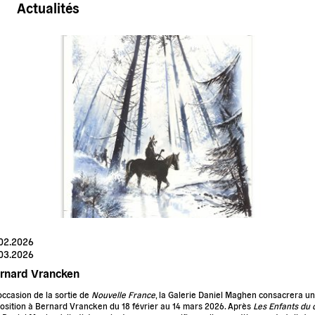
Actualités
.02.2026
.03.2026
rnard Vrancken
’occasion de la sortie de
Nouvelle France
, la Galerie Daniel Maghen consacrera u
osition à Bernard Vrancken du 18 février au 14 mars 2026. Après
Les Enfants du c