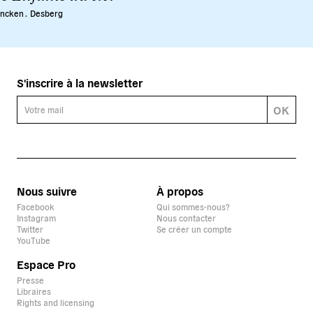
ncken .
Desberg
S'inscrire à la newsletter
OK
Nous suivre
À propos
Facebook
Qui sommes-nous?
Instagram
Nous contacter
Twitter
Se créer un compte
YouTube
Espace Pro
Presse
Libraires
Rights and licensing