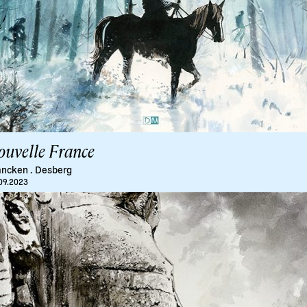
ouvelle France
ancken
.
Desberg
09.2023