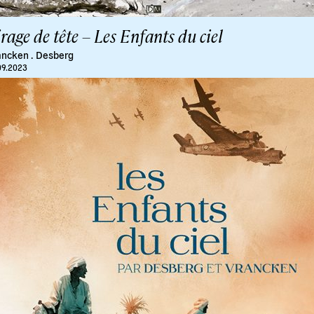
rage de tête – Les Enfants du ciel
ancken
.
Desberg
09.2023