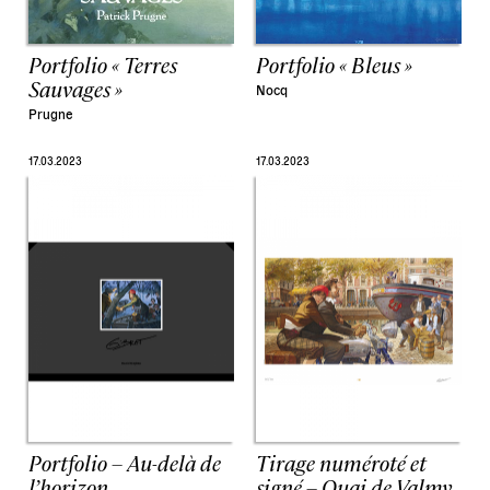
Portfolio « Terres
Portfolio « Bleus »
Sauvages »
Nocq
Prugne
17.03.2023
17.03.2023
Portfolio – Au-delà de
Tirage numéroté et
l’horizon
signé – Quai de Valmy