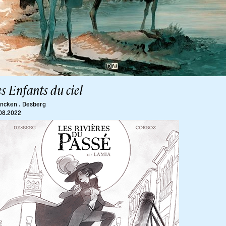
s Enfants du ciel
.
ancken
Desberg
08.2022