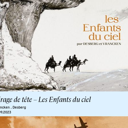
rage de tête – Les Enfants du ciel
.
ancken
Desberg
09.2023