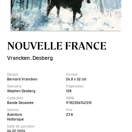
NOUVELLE FRANCE
Vrancken
.
Desberg
Dessin
Format
Bernard Vrancken
24,8 x 32 cm
Scénario
Pagination
Stephen Desberg
128
Collection
ISBN
Bande Dessinée
9782356742315
Genres
Prix
Aventure
23 €
Historique
Date de parution
04.02.2026