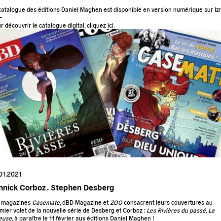
catalogue des éditions Daniel Maghen est disponible en version numérique sur Iz
–
r découvrir le catalogue digital, cliquez ici.
01.2021
nnick Corboz .
Stephen Desberg
 magazines
Casemate
, dBD Magazine et
ZOO
consacrent leurs couvertures au
mier volet de la nouvelle série de Desberg et Corboz :
Les Rivières du passé, La
euse,
à paraître le 11 février aux éditions Daniel Maghen !