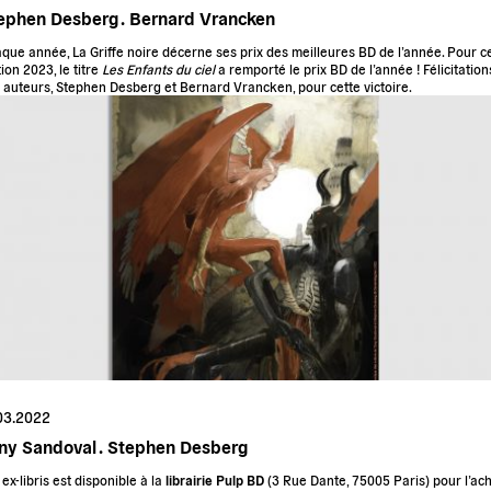
ephen Desberg .
Bernard Vrancken
que année,
La Griffe noire
décerne ses prix des meilleures BD de l’année. Pour c
tion 2023, le titre
Les Enfants du ciel
a remporté le prix BD de l’année ! Félicitation
 auteurs, Stephen Desberg et Bernard Vrancken, pour cette victoire.
03.2022
ny Sandoval .
Stephen Desberg
t
ex-libris est disponible à la
librairie Pulp BD
(
3 Rue Dante, 75005 Paris)
pour l’ac