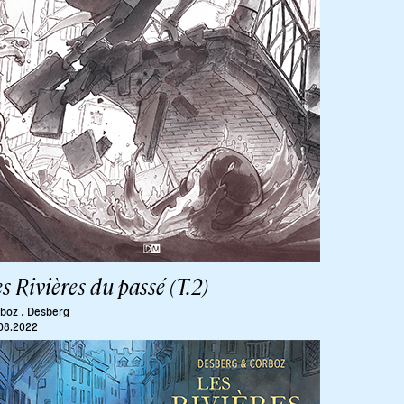
s Rivières du passé (T.2)
.
boz
Desberg
08.2022