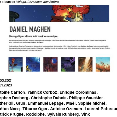
n album de
Volage, Chronique des Enfers
.
.03.2021
01.2023
toine Carrion .
Yannick Corboz .
Enrique Corominas .
ephen Desberg .
Christophe Dubois .
Philippe Gauckler .
her Gil .
Grun .
Emmanuel Lepage .
Maël .
Sophie Michel .
étan Nocq .
Tiburce Oger .
Antoine Ozanam .
Laurent Paturaud
trick Prugne .
Rodolphe .
Sylvain Runberg .
Vink