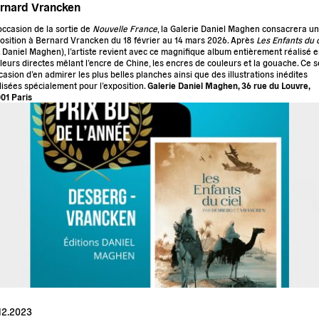
rnard Vrancken
’occasion de la sortie de
Nouvelle France
, la Galerie Daniel Maghen consacrera u
osition à Bernard Vrancken du 18 février au 14 mars 2026. Après
Les Enfants du c
. Daniel Maghen), l’artiste revient avec ce magnifique album entièrement réalisé 
leurs directes mêlant l’encre de Chine, les encres de couleurs et la gouache. Ce 
ccasion d’en admirer les plus belles planches ainsi que des illustrations inédites
lisées spécialement pour l’exposition.
Galerie Daniel Maghen, 36 rue du Louvre,
01 Paris
12.2023