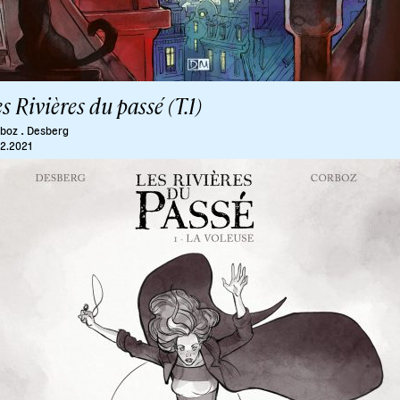
s Rivières du passé (T.1)
.
boz
Desberg
02.2021