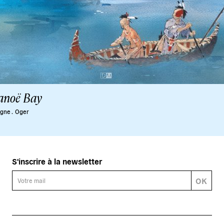
anoë Bay
gne .
Oger
S'inscrire à la newsletter
OK