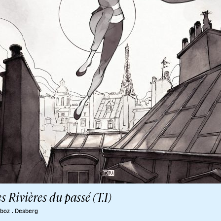
s Rivières du passé (T.1)
.
boz
Desberg