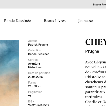
Espace Pro 
Bande Dessinée
Beaux Livres
Jeunesse
CHE
Auteur
Patrick Prugne
Collection
Prugne
Bande Dessinée
Genres
Avec
Cheyen
Aventure
nouvelle « sa
Historique
de
Frenchma
Date de parution
L’histoire s
22.04.2026
chercheurs d’
Format
24 x 32 cm
soutenus par
garantir aux
Pagination
96
territoires.
Charlie et G
ISBN
9782356742599