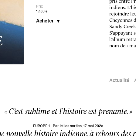
pris entre l’
Prix
indiens. L’h
19,50 €
rejoindre le
Cheyennes du
Acheter
Sandy Creek
S’appuyant s
l’album retr
nom de « mas
Actualité
C’est sublime et l’histoire est prenante.
EUROPE 1 - Par ici les sorties, 17 mai 2026
e nouvelle histoire indienne, à rebours des r