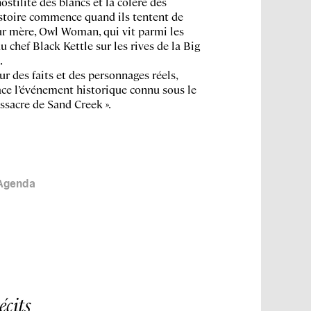
hostilité des blancs et la colère des
istoire commence quand ils tentent de
ur mère, Owl Woman, qui vit parmi les
 chef Black Kettle sur les rives de la Big
.
ur des faits et des personnages réels,
ace l’événement historique connu sous le
sacre de Sand Creek ».
Agenda
écits