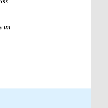
ois
e un