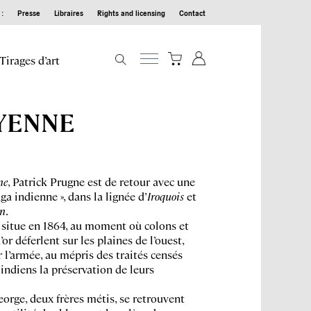
:
Presse
Libraires
Rights and licensing
Contact
Tirages d’art
YENNE
ne
, Patrick Prugne est de retour avec une
ga indienne », dans la lignée d’
Iroquois
et
n
.
e situe en 1864, au moment où colons et
or déferlent sur les plaines de l’ouest,
 l’armée, au mépris des traités censés
 indiens la préservation de leurs
eorge, deux frères métis, se retrouvent