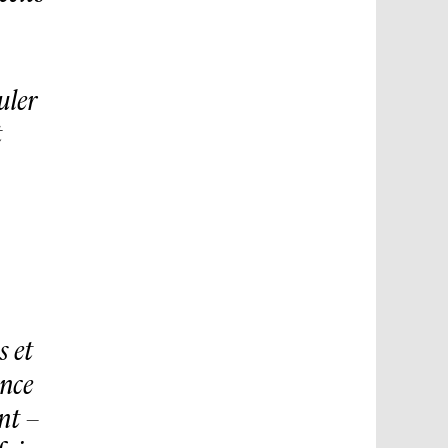
uler
t
s et
ence
nt –