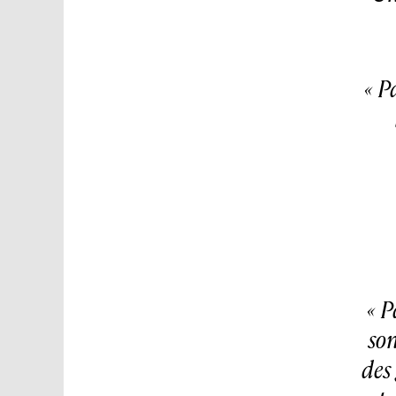
Pa
P
son
des