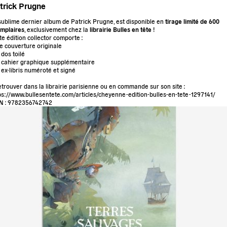
trick Prugne
sublime dernier album de Patrick Prugne, est disponible en
tirage limité de 600
mplaires
, exclusivement chez la
librairie Bulles en tête
!
te édition collector comporte :
ne couverture originale
 dos toilé
n cahier graphique supplémentaire
n ex-libris numéroté et signé
etrouver dans la librairie parisienne ou en commande sur son site :
ps://www.bullesentete.com/articles/cheyenne-edition-bulles-en-tete-1297141/
N : 9782356742742