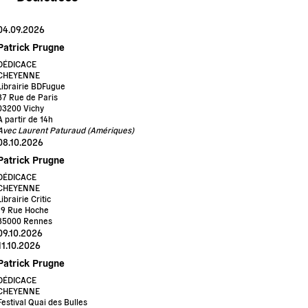
04.09.2026
Patrick Prugne
DÉDICACE
CHEYENNE
Librairie BDFugue
37 Rue de Paris
03200 Vichy
À partir de 14h
Avec Laurent Paturaud (Amériques)
08.10.2026
Patrick Prugne
DÉDICACE
CHEYENNE
Librairie Critic
19 Rue Hoche
35000 Rennes
09.10.2026
11.10.2026
Patrick Prugne
DÉDICACE
CHEYENNE
Festival Quai des Bulles