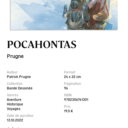
POCAHONTAS
Prugne
Auteur
Format
Patrick Prugne
24 x 32 cm
Collection
Pagination
Bande Dessinée
96
Genres
ISBN
Aventure
9782356741301
Historique
Prix
Voyages
19.5 €
Date de parution
13.10.2022