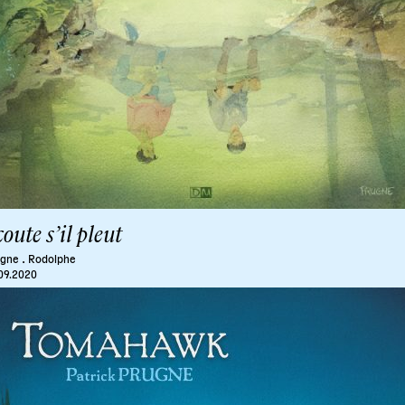
oute s’il pleut
.
ugne
Rodolphe
09.2020