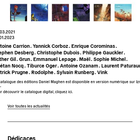
.03.2021
01.2023
toine Carrion .
Yannick Corboz .
Enrique Corominas .
ephen Desberg .
Christophe Dubois .
Philippe Gauckler .
her Gil .
Grun .
Emmanuel Lepage .
Maël .
Sophie Michel .
étan Nocq .
Tiburce Oger .
Antoine Ozanam .
Laurent Paturaud
trick Prugne .
Rodolphe .
Sylvain Runberg .
Vink
catalogue des éditions Daniel Maghen est disponible en version numérique sur Iz
–
r découvrir le catalogue digital, cliquez ici.
Voir toutes les actualités
Dédicaces