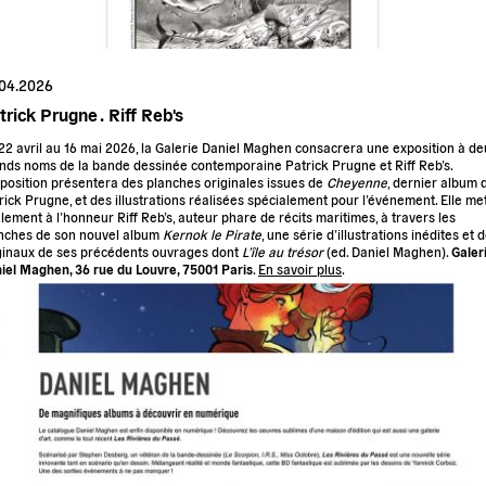
.04.2026
trick Prugne .
Riff Reb's
22 avril au 16 mai 2026, la Galerie Daniel Maghen consacrera une exposition à de
nds noms de la bande dessinée contemporaine Patrick Prugne et Riff Reb’s.
xposition présentera des planches originales issues de
Cheyenne
, dernier album 
rick Prugne, et des illustrations réalisées spécialement pour l’événement. Elle me
lement à l’honneur Riff Reb’s, auteur phare de récits maritimes, à travers les
nches de son nouvel album
Kernok le Pirate
, une série d’illustrations inédites et 
ginaux de ses précédents ouvrages dont
L’île au trésor
(ed. Daniel Maghen).
Galer
iel Maghen, 36 rue du Louvre, 75001 Paris
.
En savoir plus
.