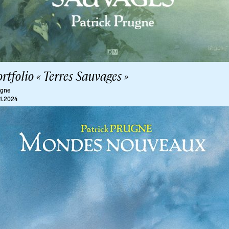
rtfolio « Terres Sauvages »
ugne
11.2024