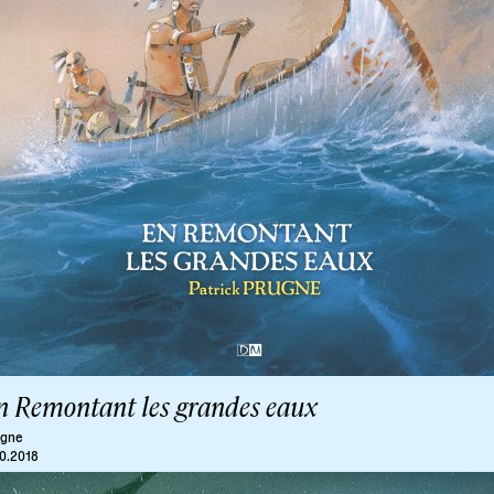
n Remontant les grandes eaux
ugne
10.2018