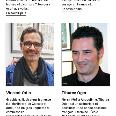
lecture et d’écriture ? Toujours
voyage en France et…
est-il que voilà…
En savoir plus
En savoir plus
Vincent Odin
Tiburce Oger
Graphiste, illustrateur jeunesse
Né en 1967 à Angoulême, Tiburce
(La Martinière, Le Calicot) et
Oger est un scénariste et
auteur de BD (Les Enquêtes du
dessinateur de bande dessinée
commissaire
français. Il termine l’École
Crassoulet, chez Delcourt, Entre
Nationale de BD de sa ville…