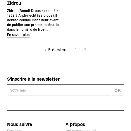
Zidrou
Zidrou (Benoit Drousie) est né en
1962 à Anderlecht (Belgique). Il
débute comme instituteur avant
de publier son premier scénario
dans le numéro de Noël…
En savoir plus
« Précédent
1
2
S'inscrire à la newsletter
OK
Nous suivre
À propos
Facebook
Qui sommes-nous?