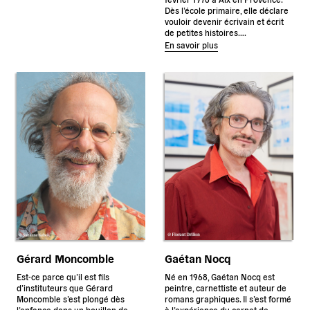
Dès l’école primaire, elle déclare
vouloir devenir écrivain et écrit
de petites histoires….
En savoir plus
Gérard Moncomble
Gaétan Nocq
Est-ce parce qu’il est fils
Né en 1968, Gaétan Nocq est
d’instituteurs que Gérard
peintre, carnettiste et auteur de
Moncomble s’est plongé dès
romans graphiques. Il s’est formé
l’enfance dans un bouillon de
à l’expérience du carnet de