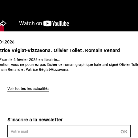
.01.2026
trice Réglat-Vizzavona .
Olivier Tollet .
Romain Renard
F
sort le 4 février 2026 en librairie…
ention, vous ne pourrez pas lâcher ce roman graphique haletant signé Olivier Tolle
ain Renard et Patrice Réglat-Vizzavona.
Voir toutes les actualités
S'inscrire à la newsletter
OK