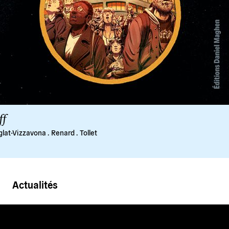
ff
glat-Vizzavona
.
Renard
.
Tollet
Actualités