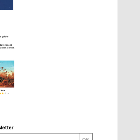
sletter
OK