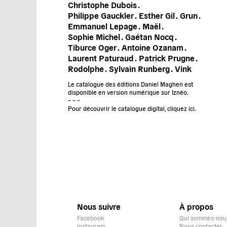
Christophe Dubois .
Philippe Gauckler .
Esther Gil .
Grun .
Emmanuel Lepage .
Maël .
Sophie Michel .
Gaétan Nocq .
Tiburce Oger .
Antoine Ozanam .
Laurent Paturaud .
Patrick Prugne .
Rodolphe .
Sylvain Runberg .
Vink
Le catalogue des éditions Daniel Maghen est
disponible en version numérique sur Iznéo.
– – –
Pour découvrir le catalogue digital, cliquez ici.
Nous suivre
À propos
Facebook
Qui sommes-nou
Instagram
Nous contacter