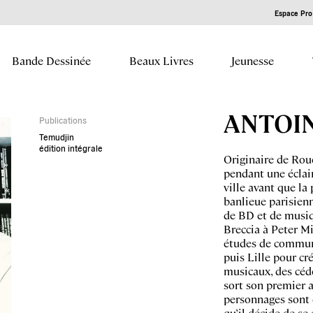
Espace Pro 
Bande Dessinée
Beaux Livres
Jeunesse
ANTOI
Publications
Temudjin
édition intégrale
Originaire de Rou
pendant une éclair
ville avant que la 
banlieue parisienn
de BD et de musiqu
Breccia à Peter M
études de communic
puis Lille pour cr
musicaux, des cédé
sort son premier 
personnages sont e
qu’il décide de s