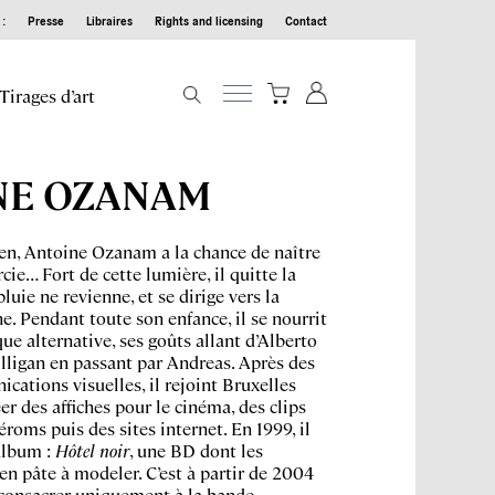
:
Presse
Libraires
Rights and licensing
Contact
Tirages d’art
NE OZANAM
en, Antoine Ozanam a la chance de naître
cie… Fort de cette lumière, il quitte la
pluie ne revienne, et se dirige vers la
e. Pendant toute son enfance, il se nourrit
e alternative, ses goûts allant d’Alberto
illigan en passant par Andreas. Après des
ations visuelles, il rejoint Bruxelles
éer des affiches pour le cinéma, des clips
roms puis des sites internet. En 1999, il
album :
Hôtel noir
, une BD dont les
n pâte à modeler. C’est à partir de 2004
e consacrer uniquement à la bande