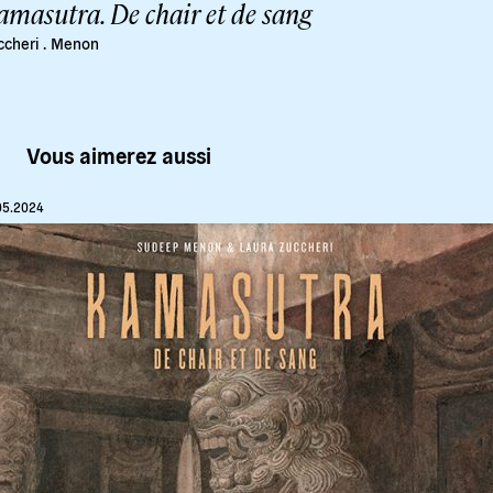
amasutra. De chair et de sang
ccheri
.
Menon
Vous aimerez aussi
05.2024