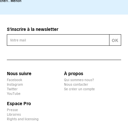
cheri .
Menon
S'inscrire à la newsletter
OK
Nous suivre
À propos
Facebook
Qui sommes-nous?
Instagram
Nous contacter
Twitter
Se créer un compte
YouTube
Espace Pro
Presse
Libraires
Rights and licensing