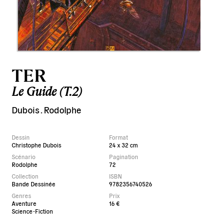
TER
Le Guide (T.2)
Dubois
.
Rodolphe
Dessin
Format
Christophe Dubois
24 x 32 cm
Scénario
Pagination
Rodolphe
72
Collection
ISBN
Bande Dessinée
9782356740526
Genres
Prix
Aventure
16 €
Science-Fiction