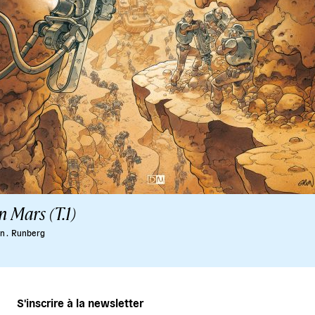
 Mars (T.1)
n .
Runberg
S'inscrire à la newsletter