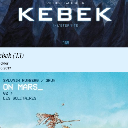
bek (T.1)
ckler
03.2019