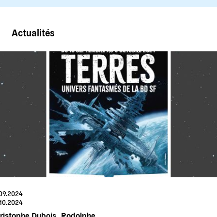
Actualités
.09.2024
.10.2024
ristophe Dubois .
Rodolphe