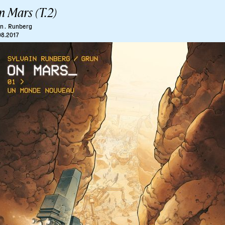
n Mars (T.2)
n .
Runberg
08.2017