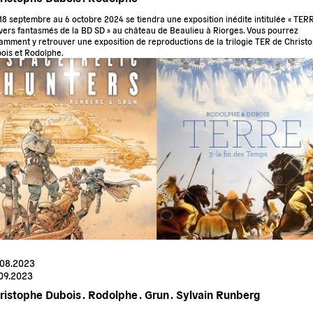
18 septembre au 6 octobre 2024 se tiendra une exposition inédite intitulée « TER
vers fantasmés de la BD SD » au
château de Beaulieu
à Riorges. Vous pourrez
amment y retrouver une exposition de reproductions de la trilogie
TER
de
Christ
ois
et
Rodolphe
.
.08.2023
.09.2023
ristophe Dubois .
Rodolphe .
Grun .
Sylvain Runberg