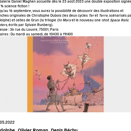
Galerie Daniel Maghen accueille dès le 23 août 2023
une double exposition signé
 % science fiction
!
qu’au 16 septembre, vous aurez la possibilité de découvrir des illustrations et
nches originales de Christophe Dubois (les deux cycles
Ter
et
Terre
, scénarisés p
olphe) et celles de Grun (la trilogie
On Mars
et le nouveau one-shot
Space Relic
ters
, écrits par Sylvain Runberg).
esse : 36 rue du Louvre, 75001, Paris
aires : Du mardi au samedi, de 10H30 à 19H00
.05.2022
dolphe .
Olivier Roman .
Denis Béchu