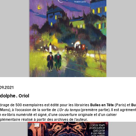
09.2021
dolphe .
Oriol
tirage de 500 exemplaires est édité pour les librairies
Bulles en Tête
(Paris) et
Bu
 Mans
), à l’occasion de la sortie de
L’Or du temps
(première partie). Il est agrémen
n ex-libris numéroté et signé, d’une couverture originale et d’un cahier
plémentaire réalisé à partir des archives de l’auteur.