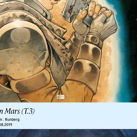
n Mars (T.3)
n .
Runberg
08.2019