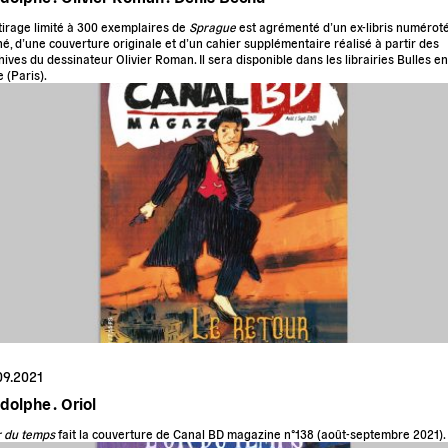
tirage limité à 300 exemplaires de
Sprague
est agrémenté d’un ex-libris numéroté
né, d’une couverture originale et d’un cahier supplémentaire réalisé à partir des
hives du dessinateur Olivier Roman. Il sera disponible dans les librairies
Bulles en
e
(Paris).
09.2021
dolphe .
Oriol
r du temps
fait la couverture de Canal BD magazine n°138 (août-septembre 2021).