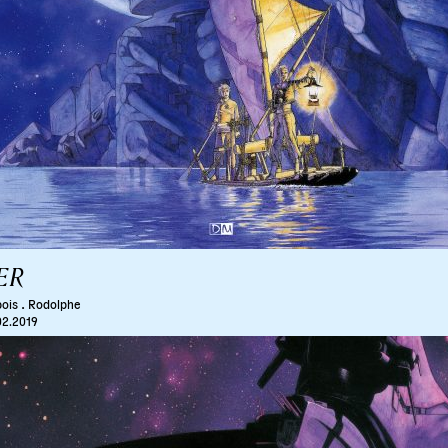
ER
.
ois
Rodolphe
02.2019