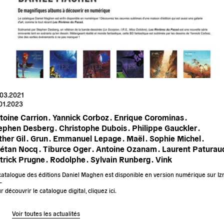
.03.2021
01.2023
toine Carrion .
Yannick Corboz .
Enrique Corominas .
ephen Desberg .
Christophe Dubois .
Philippe Gauckler .
her Gil .
Grun .
Emmanuel Lepage .
Maël .
Sophie Michel .
étan Nocq .
Tiburce Oger .
Antoine Ozanam .
Laurent Paturaud
trick Prugne .
Rodolphe .
Sylvain Runberg .
Vink
catalogue des éditions Daniel Maghen est disponible en version numérique sur Iz
–
r découvrir le catalogue digital, cliquez ici.
Voir toutes les actualités