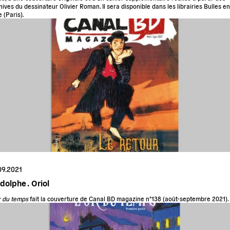
hives du dessinateur Olivier Roman. Il sera disponible dans les librairies
Bulles en
e
(Paris).
09.2021
dolphe .
Oriol
r du temps
fait la couverture de Canal BD magazine n°138 (août-septembre 2021).