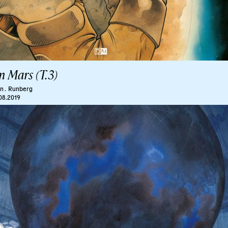
n Mars (T.3)
n .
Runberg
08.2019