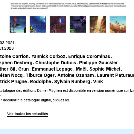
.03.2021
01.2023
toine Carrion .
Yannick Corboz .
Enrique Corominas .
ephen Desberg .
Christophe Dubois .
Philippe Gauckler .
her Gil .
Grun .
Emmanuel Lepage .
Maël .
Sophie Michel .
étan Nocq .
Tiburce Oger .
Antoine Ozanam .
Laurent Paturaud
trick Prugne .
Rodolphe .
Sylvain Runberg .
Vink
catalogue des éditions Daniel Maghen est disponible en version numérique sur Iz
–
r découvrir le catalogue digital, cliquez ici.
Voir toutes les actualités