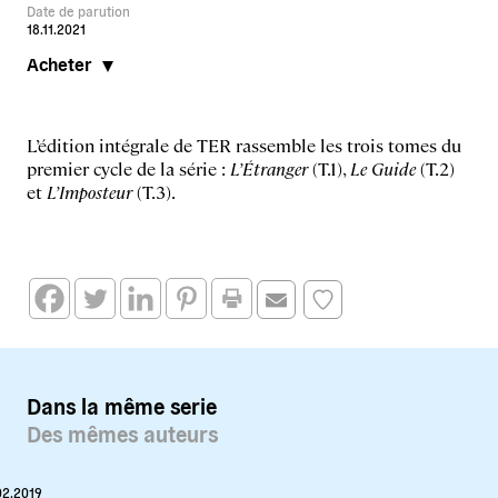
Date de parution
18.11.2021
Acheter
L’édition intégrale de TER rassemble les trois tomes du
premier cycle de la série :
L’Étranger
(T.1),
Le Guide
(T.2)
et
L’Imposteur
(T.3).
Dans la même serie
Des mêmes auteurs
02.2019