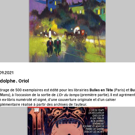
09.2021
dolphe .
Oriol
tirage de 500 exemplaires est édité pour les librairies
Bulles en Tête
(Paris) et
Bu
 Mans
), à l’occasion de la sortie de
L’Or du temps
(première partie). Il est agrémen
n ex-libris numéroté et signé, d’une couverture originale et d’un cahier
plémentaire réalisé à partir des archives de l’auteur.