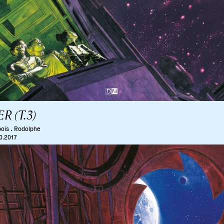
ER (T.3)
.
ois
Rodolphe
10.2017