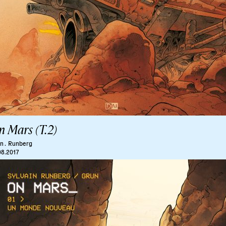
n Mars (T.2)
n .
Runberg
08.2017