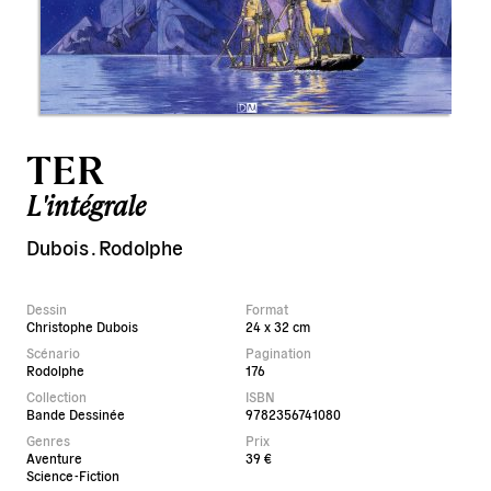
TER
L'intégrale
Dubois
.
Rodolphe
Dessin
Format
Christophe Dubois
24 x 32 cm
Scénario
Pagination
Rodolphe
176
Collection
ISBN
Bande Dessinée
9782356741080
Genres
Prix
Aventure
39 €
Science-Fiction