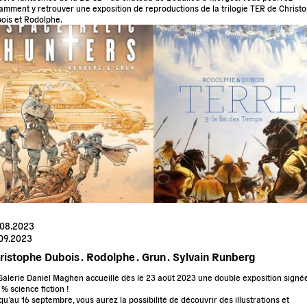
amment y retrouver une exposition de reproductions de la trilogie
TER
de
Christ
ois
et
Rodolphe
.
.08.2023
.09.2023
ristophe Dubois .
Rodolphe .
Grun .
Sylvain Runberg
Galerie Daniel Maghen accueille dès le 23 août 2023
une double exposition signé
 % science fiction
!
qu’au 16 septembre, vous aurez la possibilité de découvrir des illustrations et