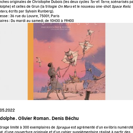
nches originales de Christophe Dubois (les deux cycles
Ter
et
Terre
, scénarisés p
olphe) et celles de Grun (la trilogie
On Mars
et le nouveau one-shot
Space Relic
ters
, écrits par Sylvain Runberg).
esse : 36 rue du Louvre, 75001, Paris
aires : Du mardi au samedi, de 10H30 à 19H00
.05.2022
dolphe .
Olivier Roman .
Denis Béchu
tirage limité à 300 exemplaires de
Sprague
est agrémenté d’un ex-libris numéroté
né, d’une couverture originale et d’un cahier supplémentaire réalisé à partir des