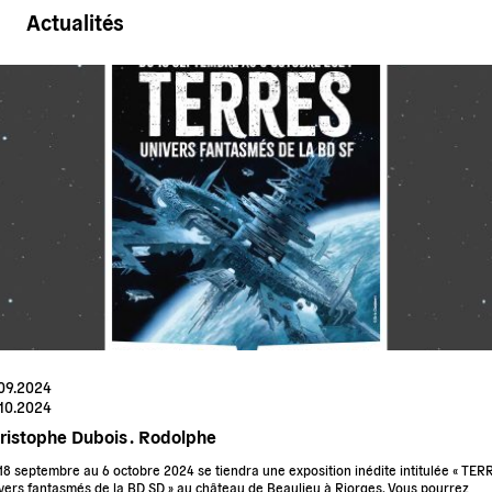
Actualités
.09.2024
.10.2024
ristophe Dubois .
Rodolphe
18 septembre au 6 octobre 2024 se tiendra une exposition inédite intitulée « TER
vers fantasmés de la BD SD » au
château de Beaulieu
à Riorges. Vous pourrez