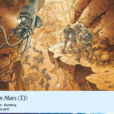
 Mars (T.1)
n .
Runberg
04.2017