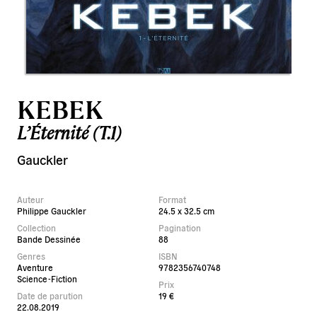
KEBEK
L’Éternité (T.1)
Gauckler
Auteur
Format
Philippe Gauckler
24.5 x 32.5 cm
Collection
Pagination
Bande Dessinée
88
Genres
ISBN
Aventure
9782356740748
Science-Fiction
Prix
Date de parution
19 €
22.08.2019