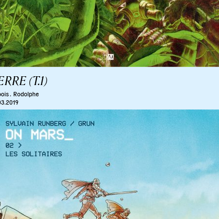
ERRE (T.1)
ois .
Rodolphe
03.2019