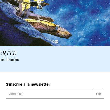
R (T.1)
ois .
Rodolphe
S'inscrire à la newsletter
OK