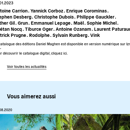
01.2023
toine Carrion .
Yannick Corboz .
Enrique Corominas .
ephen Desberg .
Christophe Dubois .
Philippe Gauckler .
her Gil .
Grun .
Emmanuel Lepage .
Maël .
Sophie Michel .
étan Nocq .
Tiburce Oger .
Antoine Ozanam .
Laurent Paturaud
trick Prugne .
Rodolphe .
Sylvain Runberg .
Vink
catalogue des éditions Daniel Maghen est disponible en version numérique sur Iz
–
r découvrir le catalogue digital, cliquez ici.
Voir toutes les actualités
Vous aimerez aussi
08.2020