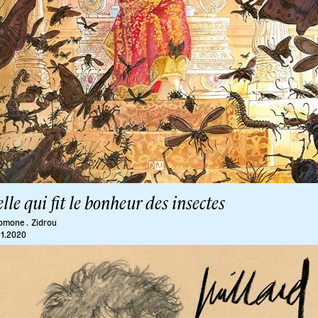
lle qui fit le bonheur des insectes
omone .
Zidrou
11.2020