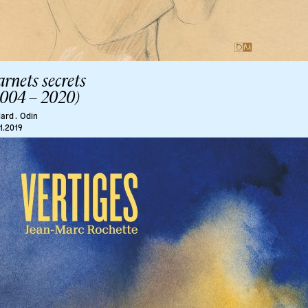
rnets secrets
2004 – 2020)
lard .
Odin
11.2019