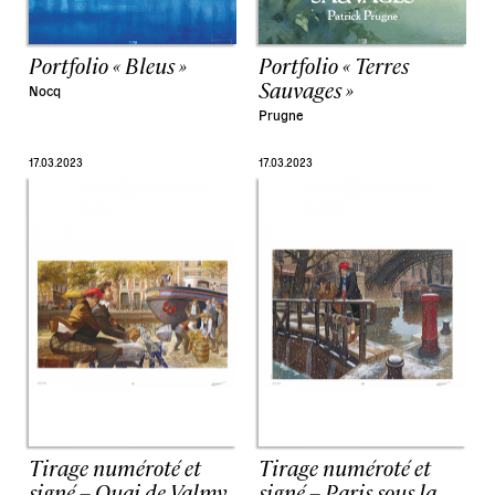
Portfolio « Bleus »
Portfolio « Terres
Sauvages »
Nocq
Prugne
17.03.2023
17.03.2023
Tirage numéroté et
Tirage numéroté et
signé – Quai de Valmy
signé – Paris sous la