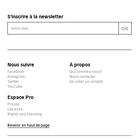
S'inscrire à la newsletter
OK
Nous suivre
À propos
Facebook
Qui sommes-nous?
Instagram
Nous contacter
Twitter
Se créer un compte
YouTube
Espace Pro
Presse
Libraires
Rights and licensing
Revenir en haut de page