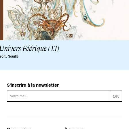
Univers Féérique (T.1)
oit .
Souillé
S'inscrire à la newsletter
OK