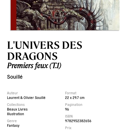
L'UNIVERS DES
DRAGONS
Premiers feux (T.1)
Souillé
Auteur
Format
Laurent & Olivier Souillé
22 x 29.7 cm
Collections
Pagination
Beaux Livres
96
Illustration
ISBN
Genre
9782952382656
Fantasy
Prix