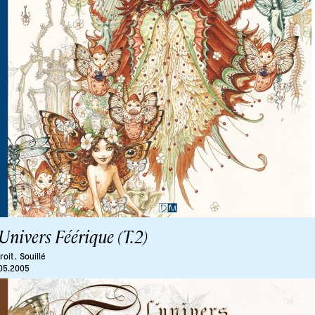
Univers Féérique (T.2)
oit .
Souillé
05.2005