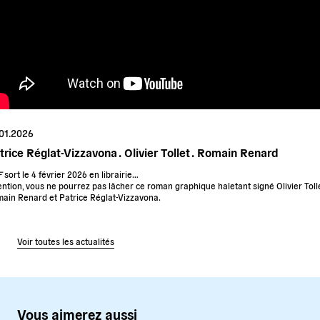
.01.2026
trice Réglat-Vizzavona .
Olivier Tollet .
Romain Renard
F
sort le 4 février 2026 en librairie…
ention, vous ne pourrez pas lâcher ce roman graphique haletant signé Olivier Tolle
ain Renard et Patrice Réglat-Vizzavona.
Voir toutes les actualités
Vous aimerez aussi