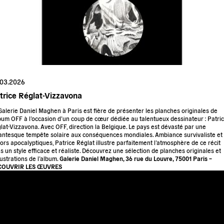
.03.2026
trice Réglat-Vizzavona
Galerie Daniel Maghen à Paris est fière de présenter les planches originales de
lbum OFF à l’occasion d’un coup de cœur dédiée au talentueux dessinateur : Patri
lat-Vizzavona. Avec OFF, direction la Belgique. Le pays est dévasté par une
antesque tempête solaire aux conséquences mondiales. Ambiance survivaliste et
ors apocalyptiques, Patrice Réglat illustre parfaitement l’atmosphère de ce récit
s un style efficace et réaliste. Découvrez une sélection de planches originales et
llustrations de l’album.
Galerie Daniel Maghen, 36 rue du Louvre, 75001 Paris –
COUVRIR LES ŒUVRES