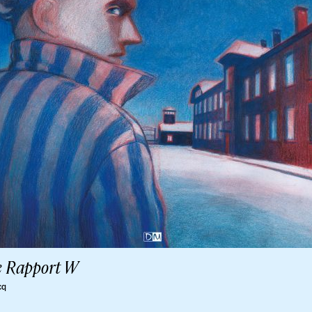
e Rapport W
cq