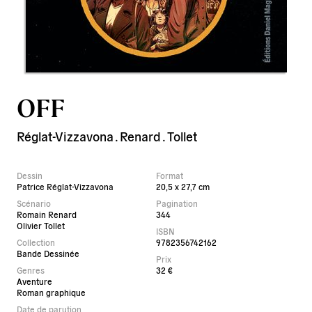
OFF
Réglat-Vizzavona
.
Renard
.
Tollet
Dessin
Format
Patrice Réglat-Vizzavona
20,5 x 27,7 cm
Scénario
Pagination
Romain Renard
344
Olivier Tollet
ISBN
Collection
9782356742162
Bande Dessinée
Prix
Genres
32 €
Aventure
Roman graphique
Date de parution