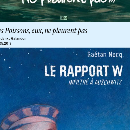
s Poissons, eux, ne pleurent pas
danx .
Galandon
05.2019