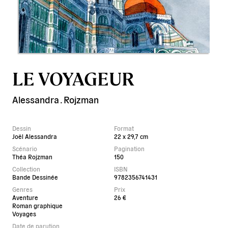
LE VOYAGEUR
Alessandra
.
Rojzman
Dessin
Format
Joël Alessandra
22 x 29,7 cm
Scénario
Pagination
Théa Rojzman
150
Collection
ISBN
Bande Dessinée
9782356741431
Genres
Prix
Aventure
26 €
Roman graphique
Voyages
Date de parution