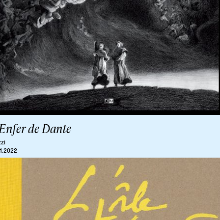
’Enfer de Dante
zzi
11.2022