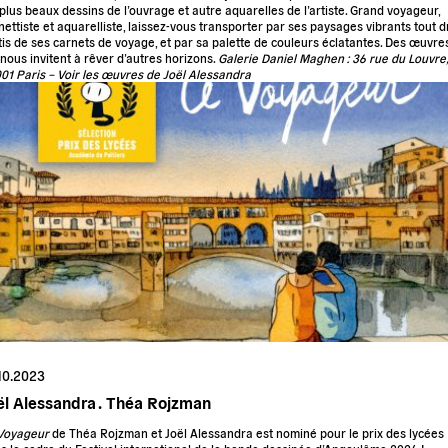
 plus beaux dessins de l’ouvrage et autre aquarelles de l’artiste. Grand voyageur,
nettiste et aquarelliste, laissez-vous transporter par ses paysages vibrants tout d
tis de ses carnets de voyage, et par sa palette de couleurs éclatantes. Des œuvre
 nous invitent à rêver d’autres horizons.
Galerie Daniel Maghen : 36 rue du Louvre,
01 Paris –
Voir les œuvres de Joël Alessandra
10.2023
ël Alessandra .
Théa Rojzman
Voyageur
de Théa Rojzman et Joël Alessandra est nominé pour le prix des lycées