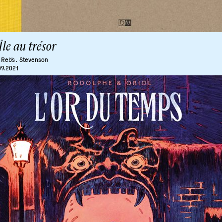
Île au trésor
 Reb's .
Stevenson
09.2021