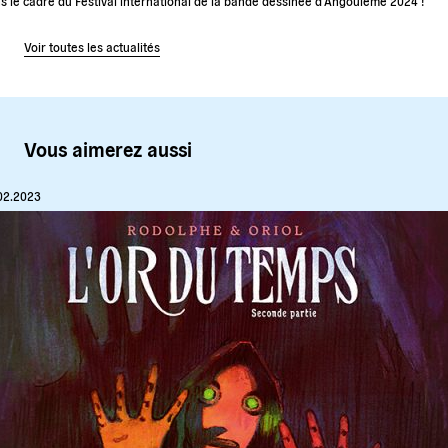
s le cadre du Festival international de la bande dessinée d’Angoulême 2024 !
Voir toutes les actualités
Vous aimerez aussi
02.2023