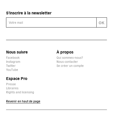
S'inscrire à la newsletter
OK
Nous suivre
À propos
Facebook
Qui sommes-nous?
Instagram
Nous contacter
Twitter
Se créer un compte
YouTube
Espace Pro
Presse
Libraires
Rights and licensing
Revenir en haut de page