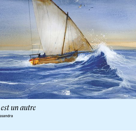
 est un autre
ssandra