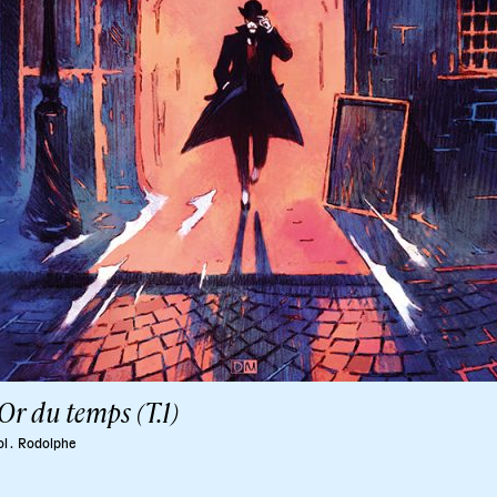
Or du temps (T.1)
l .
Rodolphe