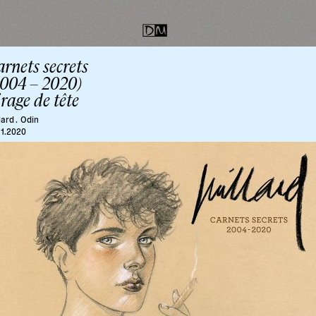
rnets secrets
2004 – 2020)
rage de tête
lard .
Odin
11.2020