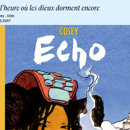
l’heure où les dieux dorment encore
.
sey
Odin
10.2007