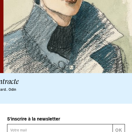
ntracte
lard .
Odin
S'inscrire à la newsletter
OK