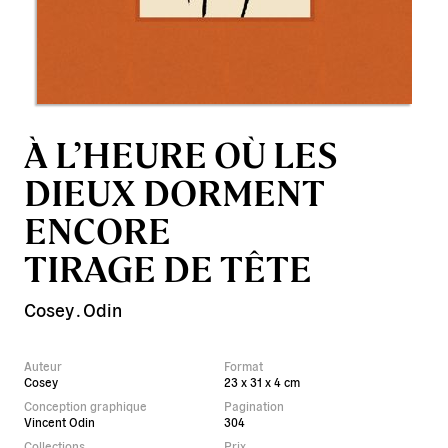
À L’HEURE OÙ LES
DIEUX DORMENT
ENCORE
TIRAGE DE TÊTE
Cosey
.
Odin
Auteur
Format
Cosey
23 x 31 x 4 cm
Conception graphique
Pagination
Vincent Odin
304
Collections
Prix