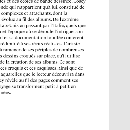
es et des écoles de bande dessinée, Cosey
nde qui n’appartient qu’à lui, constitué de
complexes et attachants, dont la
 évolue au fil des albums. De l’extrême
tats-Unis en passant par l’Italie, quels que
u et l’époque où se déroule l’intrigue, son
il et sa documentation fouillée confèrent
édibilité à ses récits réalistes. L’artiste
 à ramener de ses périples de nombreuses
 dessins croqués sur place, qu’il utilise
 de la création de ses albums. Ce sont
 ces croquis et ces esquisses, ainsi que de
quarelles que le lecteur découvrira dans
sey révèle au fil des pages comment ses
oyage se transforment petit à petit en
inées.