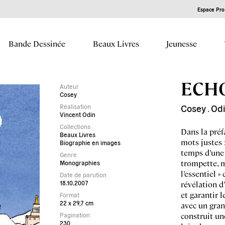
Espace Pro 
Bande Dessinée
Beaux Livres
Jeunesse
ECH
Auteur
Cosey
Réalisation
Cosey
Od
.
Vincent Odin
Collections
Dans la préf
Beaux Livres
mots justes 
Biographie en images
temps d’une 
Genre
trompette, ma
Monographies
l’essentiel »
Date de parution
18.10.2007
révélation d’
et garantir l
Format
22 x 29,7 cm
avec un gran
construit un
Pagination
230