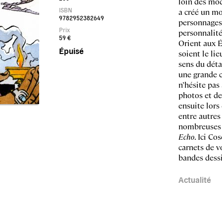
loin des mod
ISBN
a créé un mo
9782952382649
personnages 
Prix
personnalité
59 €
Orient aux É
Épuisé
soient le lie
sens du déta
une grande cr
n’hésite pas
photos et des
ensuite lors
entre autres
nombreuses a
Echo
. Ici Co
carnets de v
bandes dess
Actualité