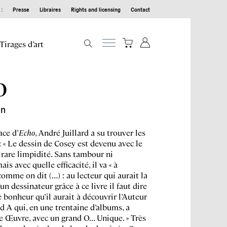
:
Presse
Libraires
Rights and licensing
Contact
Tirages d’art
O
in
ace d’
Echo
, André Juillard a su trouver les
: « Le dessin de Cosey est devenu avec le
rare limpidité. Sans tambour ni
is avec quelle efficacité, il va « à
 comme on dit (…) : au lecteur qui aurait la
un dessinateur grâce à ce livre il faut dire
e bonheur qu’il aurait à découvrir l’Auteur
d A qui, en une trentaine d’albums, a
e Œuvre, avec un grand O… Unique. » Très