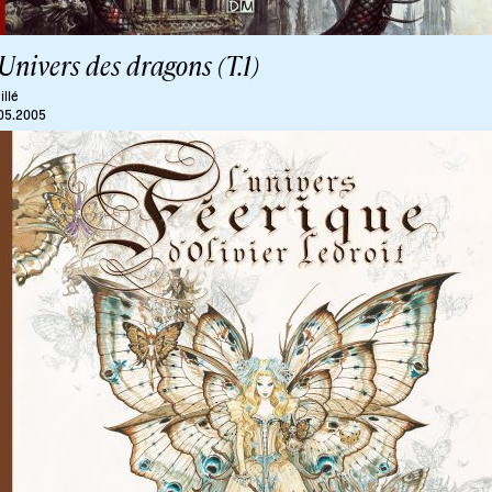
Univers des dragons (T.1)
illé
05.2005