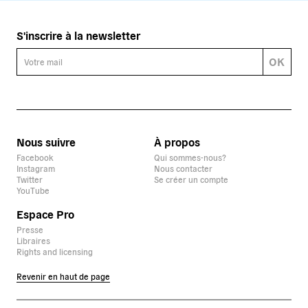
S'inscrire à la newsletter
OK
Nous suivre
À propos
Facebook
Qui sommes-nous?
Instagram
Nous contacter
Twitter
Se créer un compte
YouTube
Espace Pro
Presse
Libraires
Rights and licensing
Revenir en haut de page