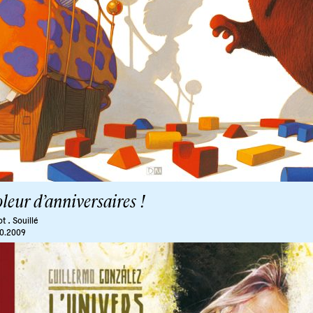
leur d’anniversaires !
.
ot
Souillé
10.2009