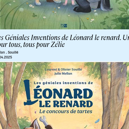
s Géniales Inventions de Léonard le renard. U
ur tous, tous pour Zélie
.
lan
Souillé
04.2025