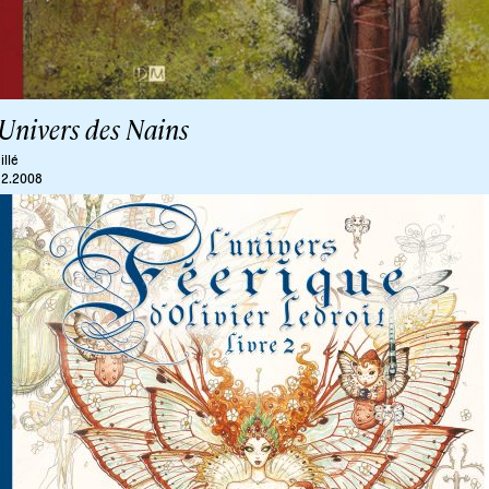
’Univers des Nains
illé
12.2008