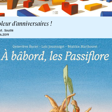
leur d’anniversaires !
ot .
Souillé
04.2019