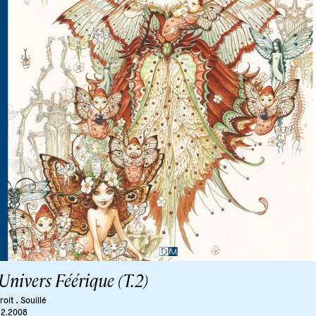
Univers Féérique (T.2)
.
roit
Souillé
12.2008