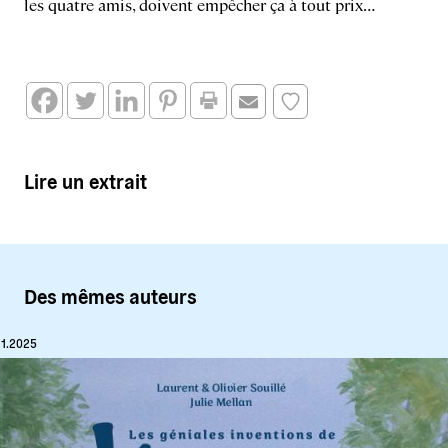
les quatre amis, doivent empêcher ça à tout prix…
Lire un extrait
Des mêmes auteurs
11.2025