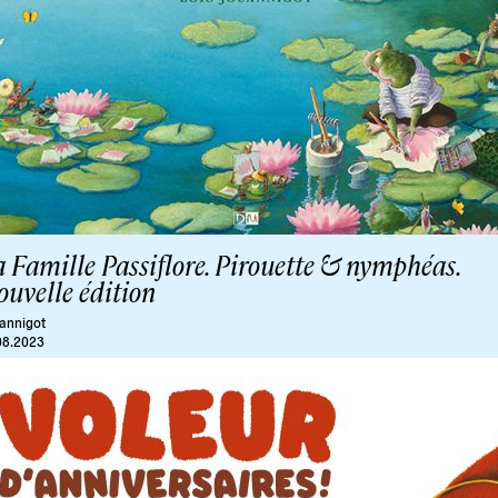
 Famille Passiflore. Pirouette & nymphéas.
uvelle édition
annigot
08.2023