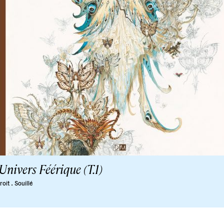
Univers Féérique (T.1)
.
roit
Souillé