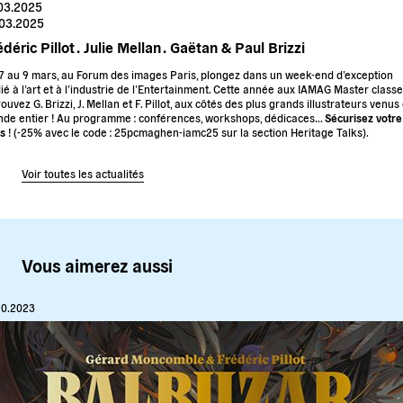
.03.2025
.03.2025
déric Pillot .
Julie Mellan .
Gaëtan & Paul Brizzi
7 au 9 mars, au Forum des images Paris, plongez dans un week-end d’exception
ié à l’art et à l’industrie de l’Entertainment. Cette année aux IAMAG Master classe
rouvez G. Brizzi, J. Mellan et F. Pillot, aux côtés des plus grands illustrateurs venus
de entier ! Au programme : conférences, workshops, dédicaces…
Sécurisez votre
s
! (-25% avec le code : 25pcmaghen-iamc25 sur la section Heritage Talks).
Voir toutes les actualités
Vous aimerez aussi
10.2023