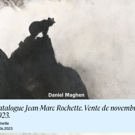
atalogue Jean-Marc Rochette. Vente de novemb
023.
hette
06.2023