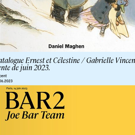
talogue Ernest et Célestine / Gabrielle Vincen
nte de juin 2023.
cent
06.2023