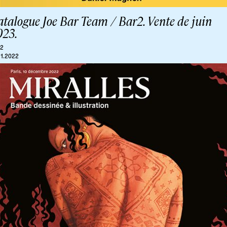
talogue Joe Bar Team / Bar2. Vente de juin
023.
r2
11.2022