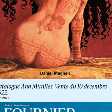
atalogue Ana Miralles. Vente du 10 décembre
022.
11.2022