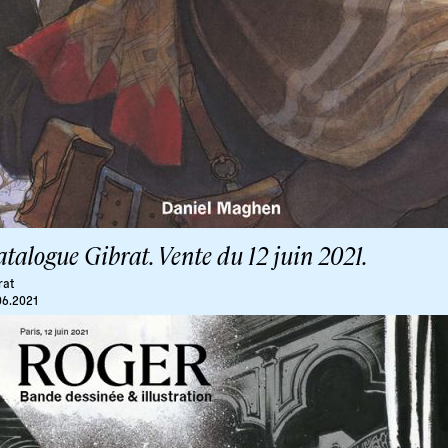
talogue Gibrat. Vente du 12 juin 2021.
rat
06.2021