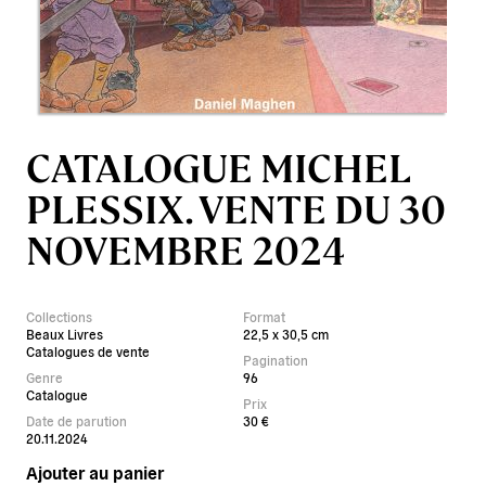
CATALOGUE MICHEL
PLESSIX. VENTE DU 30
NOVEMBRE 2024
Collections
Format
Beaux Livres
22,5 x 30,5 cm
Catalogues de vente
Pagination
Genre
96
Catalogue
Prix
Date de parution
30 €
20.11.2024
Ajouter au panier