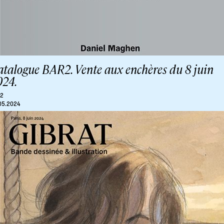
atalogue BAR2. Vente aux enchères du 8 juin
024.
r2
05.2024