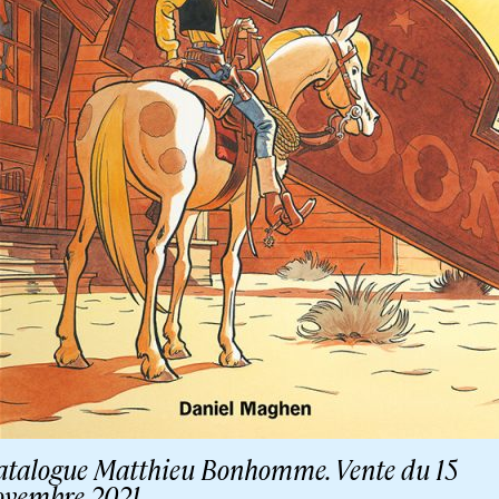
atalogue Matthieu Bonhomme. Vente du 15
ovembre 2021.