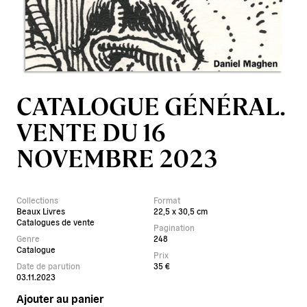
CATALOGUE GÉNÉRAL.
VENTE DU 16
NOVEMBRE 2023
Collections
Format
Beaux Livres
22,5 x 30,5 cm
Catalogues de vente
Pagination
Genre
248
Catalogue
Prix
Date de parution
35 €
03.11.2023
Ajouter au panier