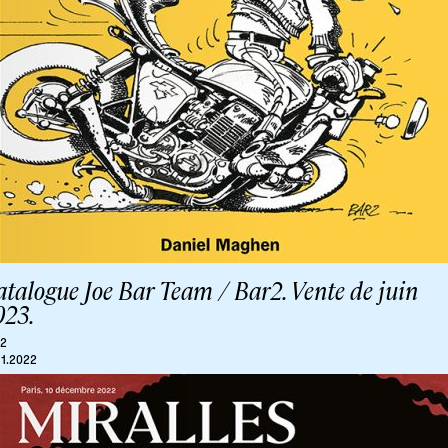
talogue Joe Bar Team / Bar2. Vente de juin
023.
r2
11.2022