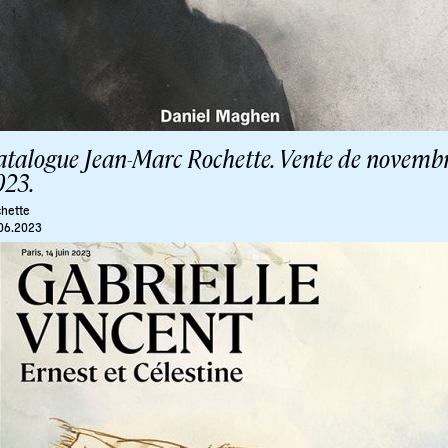
atalogue Jean-Marc Rochette. Vente de novemb
023.
hette
06.2023