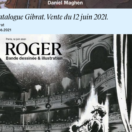
talogue Gibrat. Vente du 12 juin 2021.
rat
06.2021