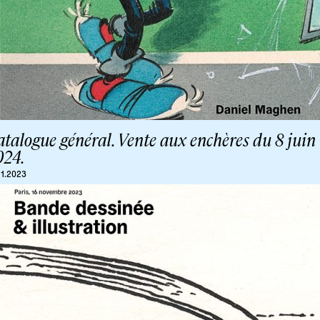
talogue général. Vente aux enchères du 8 juin
024.
11.2023