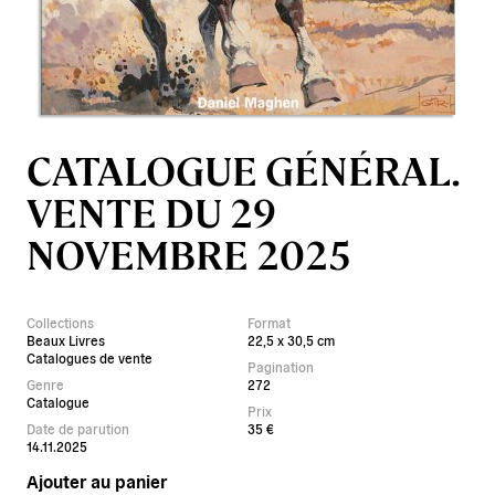
CATALOGUE GÉNÉRAL.
VENTE DU 29
NOVEMBRE 2025
Collections
Format
Beaux Livres
22,5 x 30,5 cm
Catalogues de vente
Pagination
Genre
272
Catalogue
Prix
Date de parution
35 €
14.11.2025
Ajouter au panier