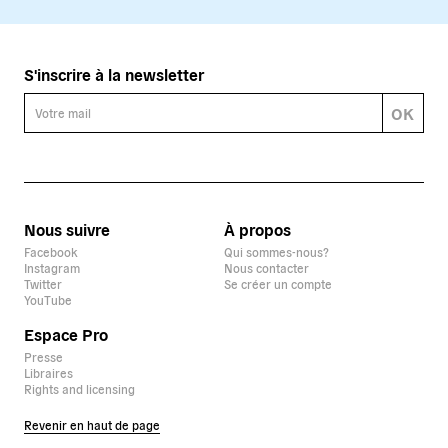
S'inscrire à la newsletter
OK
Nous suivre
À propos
Facebook
Qui sommes-nous?
Instagram
Nous contacter
Twitter
Se créer un compte
YouTube
Espace Pro
Presse
Libraires
Rights and licensing
Revenir en haut de page