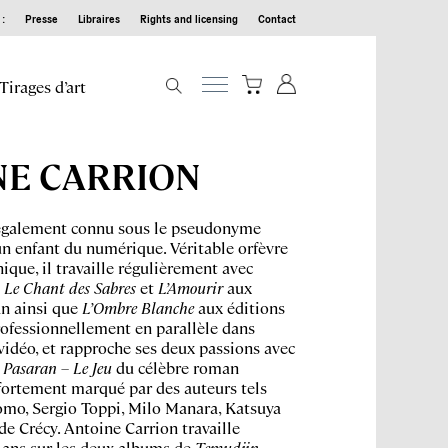
:
Presse
Libraires
Rights and licensing
Contact
Tirages d’art
NE CARRION
 également connu sous le pseudonyme
un enfant du numérique. Véritable orfèvre
hique, il travaille régulièrement avec
:
Le Chant des Sabres
et
L’Amourir
aux
n ainsi que
L’Ombre Blanche
aux éditions
professionnellement en parallèle dans
 vidéo, et rapproche ses deux passions avec
 Pasaran – Le Jeu
du célèbre roman
 fortement marqué par des auteurs tels
mo, Sergio Toppi, Milo Manara, Katsuya
de Crécy. Antoine Carrion travaille
 ans sur les deux albums de
Temudjin