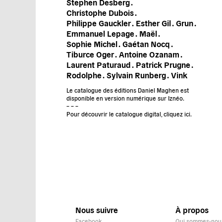
Stephen Desberg .
Christophe Dubois .
Philippe Gauckler .
Esther Gil .
Grun .
Emmanuel Lepage .
Maël .
Sophie Michel .
Gaétan Nocq .
Tiburce Oger .
Antoine Ozanam .
Laurent Paturaud .
Patrick Prugne .
Rodolphe .
Sylvain Runberg .
Vink
Le catalogue des éditions Daniel Maghen est
disponible en version numérique sur Iznéo.
– – –
Pour découvrir le catalogue digital, cliquez ici.
Nous suivre
À propos
Facebook
Qui sommes-nou