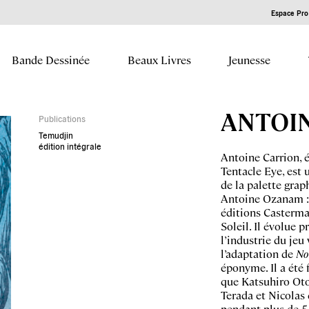
Espace Pro 
Bande Dessinée
Beaux Livres
Jeunesse
ANTOI
Publications
Temudjin
édition intégrale
Antoine Carrion,
Tentacle Eye, est 
de la palette grap
Antoine Ozanam 
éditions Casterma
Soleil. Il évolue 
l’industrie du jeu
l’adaptation de
No
éponyme. Il a été
que Katsuhiro Oto
Terada et Nicolas 
pendant plus de 5