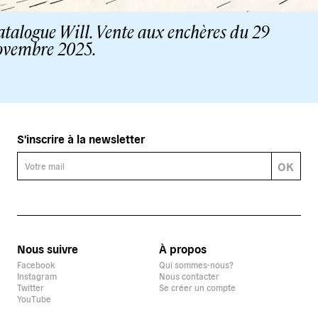
talogue Will. Vente aux enchères du 29
ovembre 2025.
S'inscrire à la newsletter
OK
Nous suivre
À propos
Facebook
Qui sommes-nous?
Instagram
Nous contacter
Twitter
Se créer un compte
YouTube