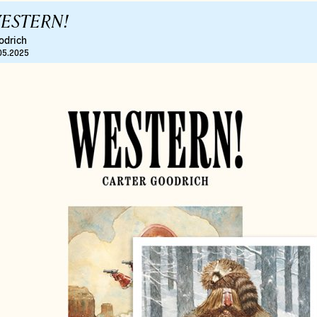
ESTERN!
odrich
05.2025