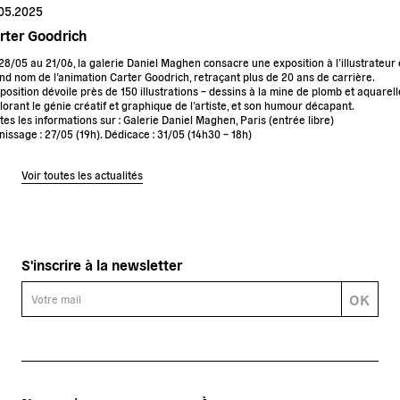
.05.2025
rter Goodrich
28/05 au 21/06, la galerie Daniel Maghen consacre une exposition à l’illustrateur 
nd nom de l’animation Carter Goodrich, retraçant plus de 20 ans de carrière.
xposition dévoile près de 150 illustrations – dessins à la mine de plomb et aquarell
lorant le génie créatif et graphique de l’artiste, et son humour décapant.
tes les informations sur :
Galerie Daniel Maghen
, Paris (entrée libre)
nissage : 27/05 (19h). Dédicace : 31/05 (14h30 – 18h)
Voir toutes les actualités
S'inscrire à la newsletter
OK