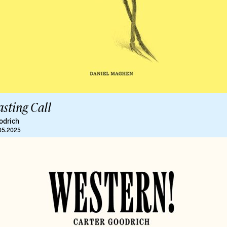
asting Call
odrich
05.2025