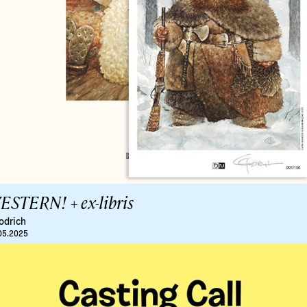
ESTERN! + ex-libris
odrich
05.2025