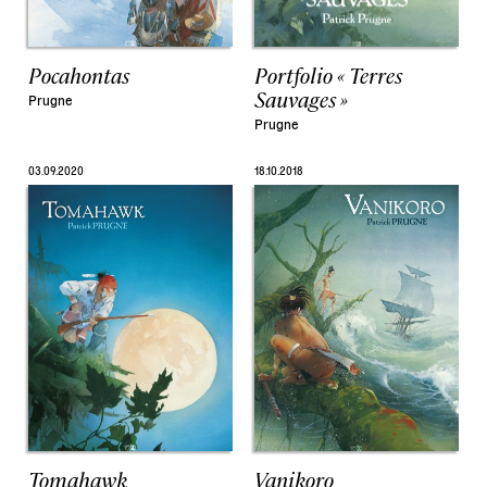
Pocahontas
Portfolio « Terres
Sauvages »
Prugne
Prugne
03.09.2020
18.10.2018
Tomahawk
Vanikoro