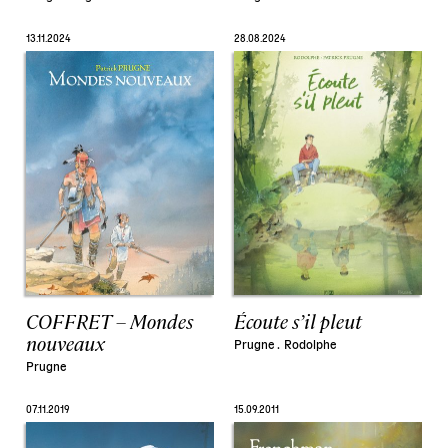
13.11.2024
28.08.2024
COFFRET – Mondes
Écoute s’il pleut
nouveaux
Prugne .
Rodolphe
Prugne
07.11.2019
15.09.2011