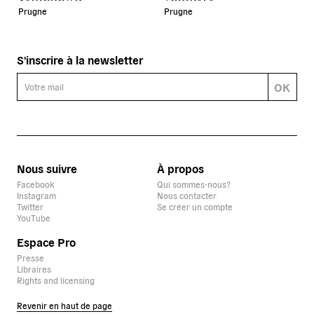
Prugne
Prugne
S'inscrire à la newsletter
OK
Nous suivre
À propos
Facebook
Qui sommes-nous?
Instagram
Nous contacter
Twitter
Se créer un compte
YouTube
Espace Pro
Presse
Libraires
Rights and licensing
Revenir en haut de page